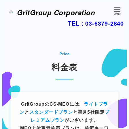
GritGroup Corporation
MENU
TEL：03-6379-2840
Price
料金表
Gr
itGroupのCS-MEOには、
ライトプラ
ン
と
スタンダードプラン
と毎月5社限定
プ
レミアムプラン
がございます。
MEO上位表示施策プランは、施策キーワ